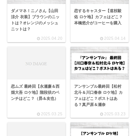
ダメマネ！ニノさん【山田
恋するキャスター【道枝駿
涼介 衣装】ブラウンのニッ
佑 ロケ地】カフェはどこ？
トは？オレンジのメッシュ
本橋悠介がコーヒーを購入
ニットは？
2025.04.20
2025.04.14
恋ムズ 最終回【永瀬廉＆西
アンサンブル最終回【松村
畑大吾 ロケ地】階段状のベ
北斗＆川口春奈 ロケ地】カ
ンチはどこ？（昴＆友也）
フェはどこ？ポストはあ
る？真戸原＆瀬奈
2025.03.25
2025.03.23