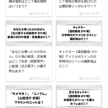
掲出場所はどこ？掲出期間
こ？美和が真田を助けたの
はいつまで？
は横浜港シンボルタワー？
2025.06.07
2025.06.02
『あなたを奪ったその日か
キャスター【道枝駿佑 ロケ
ら』ロケ地の食堂・定食屋
地】アメリカボストンの大
はどこ？玖村（阿部亮平）
学時代のシーンの撮影地は
と紘海（北川景子）の親子
どこ？
丼はある？
2025.05.12
2025.04.29