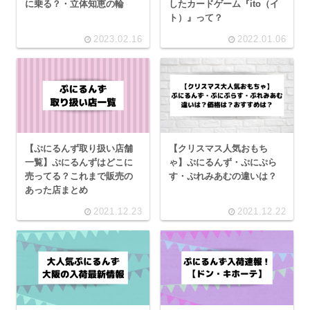
に乗る？・立体知恵の輪
したカードゲーム『ito（イ
ト）』って？
2023.02.16
2022.01.06
【ぷにるんず取り扱い店舗
【クリスマス人気おもち
一覧】ぷにるんずはどこに
ゃ】ぷにるんず・ぷにぷら
売ってる？これまで販売の
す・ぷれみあむの違いは？
あった店まとめ
2021.12.23
2021.12.22