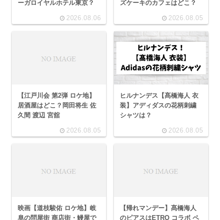
ーガロイヤルホテル東京？
ズケーキのカフェはどこ？
2026.08.06
2026.08.05
【江戸川会 第2弾 ロケ地】
ヒルナンデス【髙橋海人 衣
居酒屋はどこ？岡田将生 佐
装】アディダスの花柄刺繍
久間 渡辺 宮舘
シャツは？
2026.08.05
2026.08.05
映画【道枝駿佑 ロケ地】岐
【帰れマンデー】髙橋海人
阜の問屋街 商店街・鰻屋で
のピアスはETRO コラボ ペ