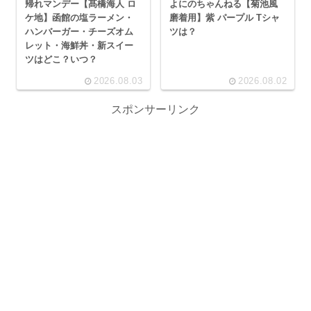
帰れマンデー【髙橋海人 ロ
よにのちゃんねる【菊池風
ケ地】函館の塩ラーメン・
磨着用】紫 パープル Tシャ
ハンバーガー・チーズオム
ツは？
レット・海鮮丼・新スイー
ツはどこ？いつ？
2026.08.03
2026.08.02
スポンサーリンク