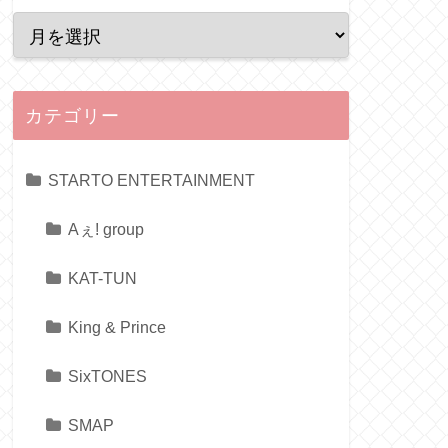
カテゴリー
STARTO ENTERTAINMENT
Aぇ! group
KAT-TUN
King & Prince
SixTONES
SMAP