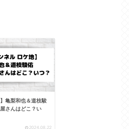
】亀梨和也＆道枝駿
屋さんはどこ？い
2024.08.22