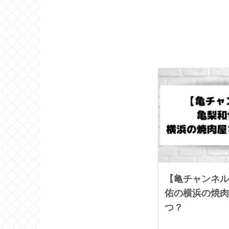
【亀チャンネル
佑の横浜の焼肉
つ？