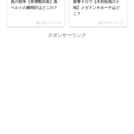
罠の戦争【草彅剛衣装】黒
家事ヤロウ【木村拓哉ロケ
ベルトの腕時計はどこの？
地】メガドンキホーテはど
こ？
2023.01.23
2023.01.23
スポンサーリンク