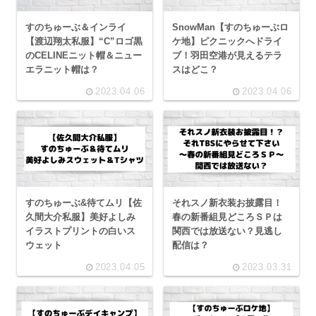
すのちゅーぶ＆インライ
SnowMan【すのちゅーぶロ
【渡辺翔太私服】“C”ロゴ黒
ケ地】ピクニックへドライ
のCELINEニット帽＆ニュー
ブ！羽田空港が見えるテラ
エラニット帽は？
スはどこ？
2023.04.06
2023.04.06
すのちゅーぶ&待てムリ【佐
それスノ新衣装お披露目！
久間大介私服】美好よしみ
春の新番組見どころＳＰは
イラストプリントの白いス
関西では放送ない？見逃し
ウェット
配信は？
2023.04.05
2023.03.31