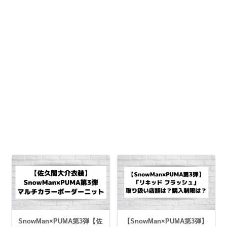
SnowMan×PUMA第3弾【佐
【SnowMan×PUMA第3弾】