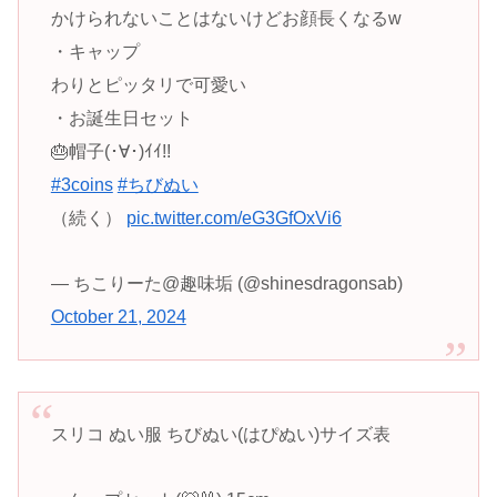
かけられないことはないけどお顔長くなるw
・キャップ
わりとピッタリで可愛い
・お誕生日セット
🎂帽子(･∀･)ｲｲ!!
#3coins
#ちびぬい
（続く）
pic.twitter.com/eG3GfOxVi6
— ちこりーた@趣味垢 (@shinesdragonsab)
October 21, 2024
スリコ ぬい服 ちびぬい(はぴぬい)サイズ表