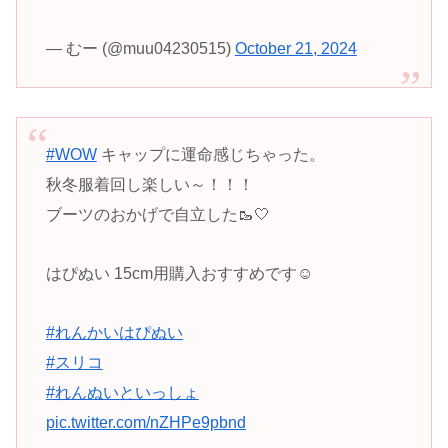
— むー (@muu04230515)
October 21, 2024
#WOW
キャップに運命感じちゃった。
秋冬服着回し楽しい～！！！
ブーツのおかげで自立した🥾🤍
はぴぬい 15cm用購入おすすめです☺️
#れんかいはぴぬい
#スリコ
#れんぬいといっしょ
pic.twitter.com/nZHPe9pbnd