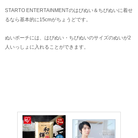
STARTO ENTERTAINMENTのはぴぬい＆ちびぬいに着せ
るなら基本的に15cmがちょうどです。
ぬいポーチには、はぴぬい・ちびぬいのサイズのぬいが2
人いっしょに入れることができます。