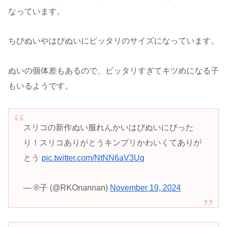
なっています。
ちびぬいやはぴぬいにピッタリのサイズになっています。
ぬいの個体差もあるので、ピッタリすぎてキツめになる子
もいるようです。
スリコの新作ぬい服れんかいはぴぬいにぴった
り！スリコありがとうキンプリかわいくてありが
とう
pic.twitter.com/NtNN6aV3Uq
— ®️子 (@RKOnannan)
November 19, 2024