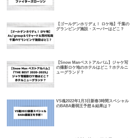
【ゴールデンホリデぇ！ ロケ地】千葉の
グランピング施設・スーパーはどこ？
【Snow Manベストアルバム】ジャケ写
の撮影ロケ地のホテルはどこ？ホテルニ
ューグランド？
VS魂2022年1月3日新春3時間スペシャル
のBABA最弱王予想＆結果は？