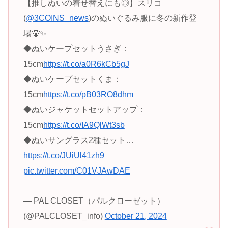
【推しぬいの着せ替えにも◎】スリコ
(
@3COINS_news
)のぬいぐるみ服に冬の新作登
場🐻✨
◆ぬいケープセットうさぎ：
15cm
https://t.co/a0R6kCb5gJ
◆ぬいケープセットくま：
15cm
https://t.co/pB03RO8dhm
◆ぬいジャケットセットアップ：
15cm
https://t.co/IA9QlWt3sb
◆ぬいサングラス2種セット…
https://t.co/JUiUl41zh9
pic.twitter.com/C01VJAwDAE
— PAL CLOSET（パルクローゼット）
(@PALCLOSET_info)
October 21, 2024