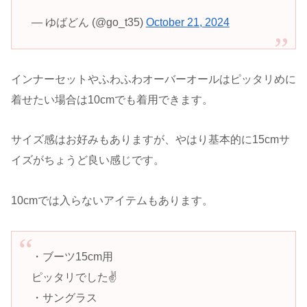
— ゆばどん (@go_t35)
October 21, 2024
インナーセットやふわふわオーバーオールはピッタリめに
着せたい場合は10cmでも着用できます。
サイズ感はお好みもありますが、やはり基本的に15cmサ
イズがちょうど良い感じです。
10cmでは入らないアイテムもあります。
・ブーツ15cm用
ピッタリでした✌️
・サングラス