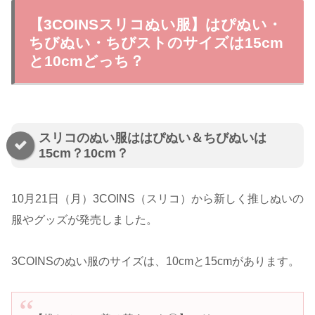
【3COINSスリコぬい服】はぴぬい・
ちびぬい・ちびストのサイズは15cm
と10cmどっち？
スリコのぬい服ははぴぬい＆ちびぬいは
15cm？10cm？
10月21日（月）3COINS（スリコ）から新しく推しぬいの
服やグッズが発売しました。
3COINSのぬい服のサイズは、10cmと15cmがあります。