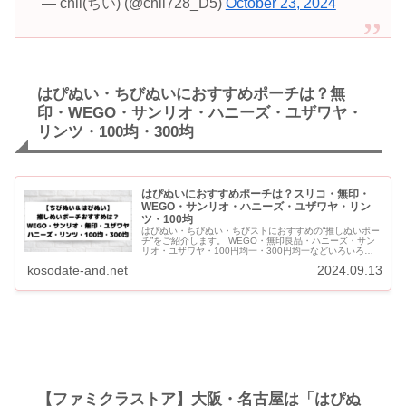
— chii(ちい) (@chii728_D5)
October 23, 2024
はぴぬい・ちびぬいにおすすめポーチは？無
印・WEGO・サンリオ・ハニーズ・ユザワヤ・
リンツ・100均・300均
はぴぬいにおすすめポーチは？スリコ・無印・
WEGO・サンリオ・ハニーズ・ユザワヤ・リン
ツ・100均
はぴぬい・ちびぬい・ちびストにおすすめの“推しぬいポー
チ”をご紹介します。 WEGO・無印良品・ハニーズ・サン
リオ・ユザワヤ・100円均一・300円均一などいろいろな
ショップで推し活のぬいぐるみ用のクリアポーチが販売さ
kosodate-and.net
2024.09.13
れていま...
【ファミクラストア】大阪・名古屋は「はぴぬ