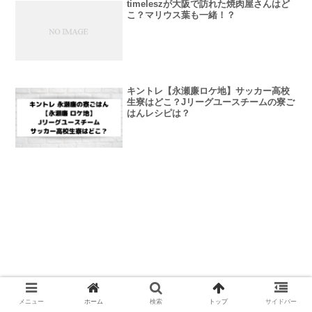
timeleszが大阪で訪れた焼肉屋さんはど
こ？マリウス葉も一緒！？
キントレ【永瀬廉ロケ地】サッカー高校
生寮はどこ？Jリーグユースチームの寮ご
はんレシピは？
メニュー
ホーム
検索
トップ
サイドバー