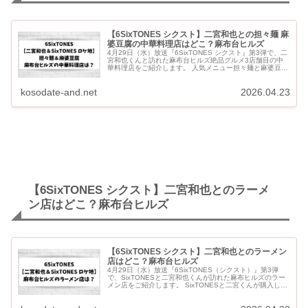
【6SixTONES シクスト】二宮和也との担々麺 麻
婆豆腐の中華料理店はどこ？麻布台ヒルズ
4月29日（水）放送『6SixTONES シクスト』第3弾で、二
宮和也くんと訪れた麻布台ヒルズ絶品グルメ3店舗目の中
華料理店をご紹介します。 人気メニュー担々麺と麻婆豆腐
で「食べたいのはどっち？チャレンジ」に挑戦したのは麻
布台...
kosodate-and.net
2026.04.23
【6SixTONES シクスト】二宮和也とのラーメ
ン店はどこ？麻布台ヒルズ
【6SixTONES シクスト】二宮和也とのラーメン
店はどこ？麻布台ヒルズ
4月29日（水）放送『6SixTONES（シクスト）』第3弾
で、SixTONESと二宮和也くんが訪れた麻布ヒルズのラー
メン店をご紹介します。 SixTONESと二宮くんが購入した
高いものを金額順に並べるゲームに挑戦したのは「麺...