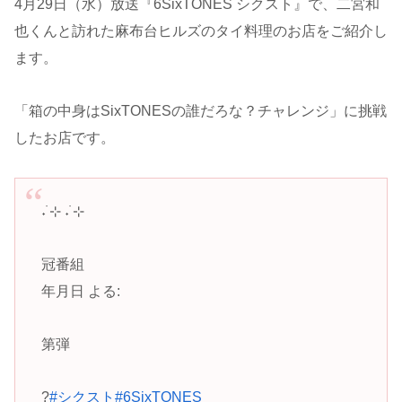
4月29日（水）放送『6SixTONES シクスト』で、二宮和
也くんと訪れた麻布台ヒルズのタイ料理のお店をご紹介し
ます。
「箱の中身はSixTONESの誰だろな？チャレンジ」に挑戦
したお店です。
˖ ࣪⊹ ˖ ࣪⊹
冠番組
年月日 よる:
第弾
?
#シクスト
#6SixTONES