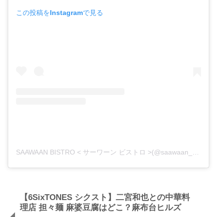
この投稿をInstagramで見る
SAAWAAN BISTRO < サーワーン ビストロ >(@saawaan_bistro)がシェアした投稿
【6SixTONES シクスト】二宮和也との中華料
理店 担々麺 麻婆豆腐はどこ？麻布台ヒルズ