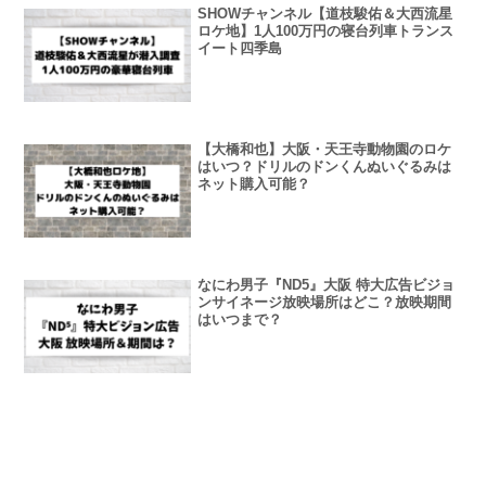
SHOWチャンネル【道枝駿佑＆大西流星
ロケ地】1人100万円の寝台列車トランス
イート四季島
【大橋和也】大阪・天王寺動物園のロケ
はいつ？ドリルのドンくんぬいぐるみは
ネット購入可能？
なにわ男子『ND5』大阪 特大広告ビジョ
ンサイネージ放映場所はどこ？放映期間
はいつまで？