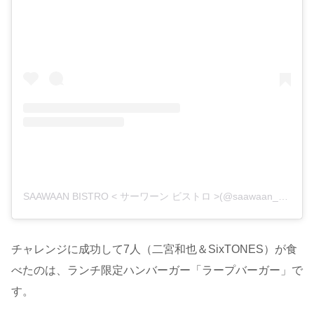
SAAWAAN BISTRO < サーワーン ビストロ >(@saawaan_bistro)がシェアした投稿
チャレンジに成功して7人（二宮和也＆SixTONES）が食
べたのは、ランチ限定ハンバーガー「ラープバーガー」で
す。