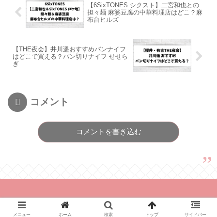
【6SixTONES シクスト】二宮和也との
担々麺 麻婆豆腐の中華料理店はどこ？麻
布台ヒルズ
【THE夜会】井川遥おすすめパンナイフ
はどこで買える？パン切りナイフ せせら
ぎ
コメント
コメントを書き込む
© 2021 とれんどあんど.
メニュー
ホーム
検索
トップ
サイドバー