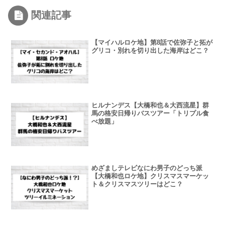
関連記事
【マイハルロケ地】第8話で佐弥子と拓が
グリコ・別れを切り出した海岸はどこ？
ヒルナンデス【大橋和也＆大西流星】群
馬の格安日帰りバスツアー「トリプル食
べ放題」
めざましテレビなにわ男子のどっち派
【大橋和也ロケ地】クリスマスマーケッ
ト＆クリスマスツリーはどこ？