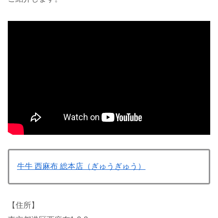
牛牛 西麻布 総本店（ぎゅうぎゅう）
【住所】