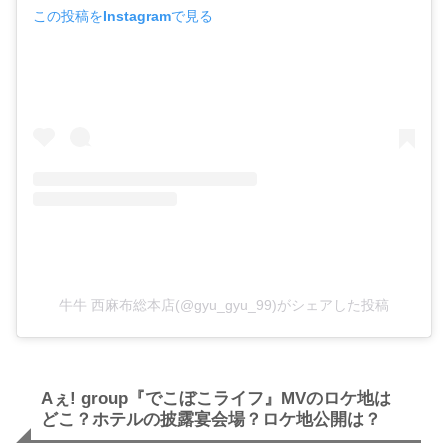
この投稿をInstagramで見る
牛牛 西麻布総本店(@gyu_gyu_99)がシェアした投稿
Aぇ! group『でこぼこライフ』MVのロケ地は
どこ？ホテルの披露宴会場？ロケ地公開は？