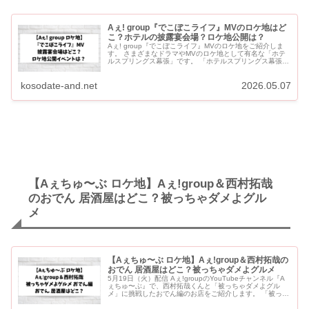
Aぇ! group『でこぼこライフ』MVのロケ地はど
こ？ホテルの披露宴会場？ロケ地公開は？
Aぇ! group『でこぼこライフ』MVのロケ地をご紹介しま
す。 さまざまなドラマやMVのロケ地として有名な「ホテ
ルスプリングス幕張」です。 「ホテルスプリングス幕張」
では無料のロケ地公開イベントが開催されることがあり
ま...
kosodate-and.net
2026.05.07
【Aぇちゅ〜ぶ ロケ地】Aぇǃgroup＆西村拓哉
のおでん 居酒屋はどこ？被っちゃダメよグル
メ
【Aぇちゅ〜ぶ ロケ地】Aぇǃgroup＆西村拓哉の
おでん 居酒屋はどこ？被っちゃダメよグルメ
5月19日（火）配信 AぇǃgroupのYouTubeチャンネル『A
ぇちゅ〜ぶ』で、西村拓哉くんと「被っちゃダメよグル
メ」に挑戦したおでん編のお店をご紹介します。 「被っち
ゃダメよグルメ」おでん編のロケ地は、虎ノ門ヒルズステ
ー...