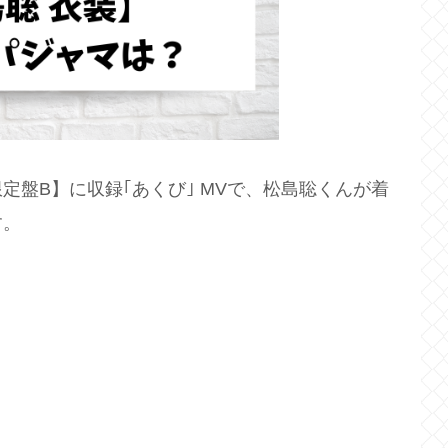
 【初回限定盤B】に収録｢あくび｣ MVで、松島聡くんが着
す。