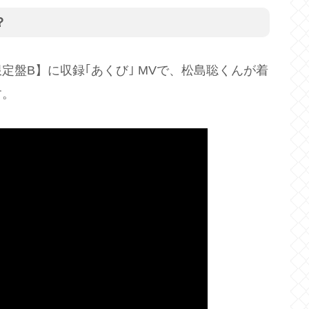
？
 【初回限定盤B】に収録｢あくび｣ MVで、松島聡くんが着
す。