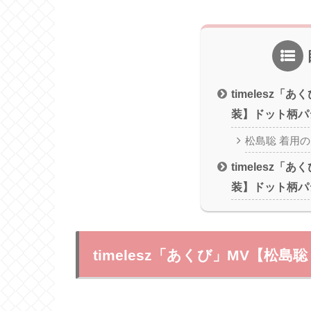
timelesz「
装】ドット柄パ
松島聡 着用
timelesz「
装】ドット柄パ
timelesz「あくび」MV【松