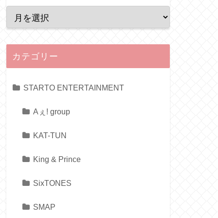
カテゴリー
STARTO ENTERTAINMENT
Aぇ! group
KAT-TUN
King & Prince
SixTONES
SMAP