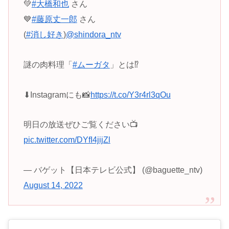
💚
#大橋和也
さん
💙
#藤原丈一郎
さん
(
#消し好き
)
@shindora_ntv
謎の肉料理「
#ムーガタ
」とは⁉️
⬇︎Instagramにも📸
https://t.co/Y3r4rl3qOu
明日の放送ぜひご覧ください📺
pic.twitter.com/DYfI4jijZl
— バゲット【日本テレビ公式】 (@baguette_ntv)
August 14, 2022