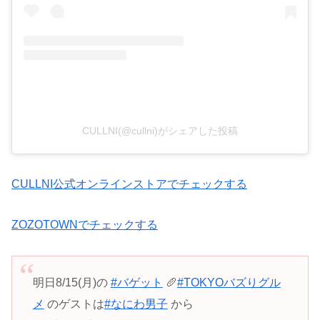
CULLNI(@cullni)がシェアした投稿
CULLNI公式オンラインストアでチェックする
ZOZOTOWNでチェックする
明日8/15(月)の
#バゲット
🥖
#TOKYOバズりグル
メ
のゲストは
#なにわ男子
から