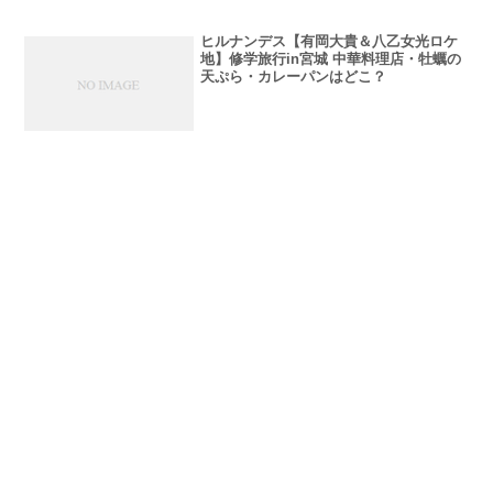
ヒルナンデス【有岡大貴＆八乙女光ロケ
地】修学旅行in宮城 中華料理店・牡蠣の
天ぷら・カレーパンはどこ？