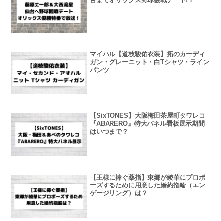
台までオリックス野球観戦デート!？
マイハル【道枝駿佑衣装】拓のカーディ
ガン・グレーニット・白Tシャツ・ライン
パンツ
【SixTONES】大阪梅田茶屋町タワレコ
『ABARERO』特大パネル看板展示期間
はいつまで？
【王様に捧ぐ薬指】東郷が綾華にプロポ
ーズするために用意した婚約指輪（エン
ゲージリング）は？