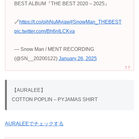
BEST ALBUM『THE BEST 2020 – 2025』
🔗
https://t.co/oihNuMyiaw
#SnowMan_THEBEST
pic.twitter.com/Bh6nILCKva
— Snow Man / MENT RECORDING
(@SN__20200122)
January 26, 2025
【AURALEE】
COTTON POPLIN – PYJAMAS SHIRT
AURALEEでチェックする