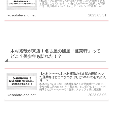
NEWS・小山慶一郎くんの後輩への差し入れが豪華すぎる
と話題になっています。 小山くんがTwitterで投稿した写真
には、美少年のメンバー6人分の「オレンジの紙袋」が映
っています。 昨年のキンプリ（King&Pr...
kosodate-and.net
2023.03.31
木村拓哉が来店！名古屋の鰻屋「蓬莱軒」って
どこ？美少年も訪れた！？
【木村さ〜〜ん】木村拓哉の名古屋の鰻屋 あつ
た蓬莱軒はどこ？ひつまぶしはSMAPのお気に入
り！？
2023年3月2日（木）に木村拓哉さんが熱田神社へのお礼
参りの後に訪れたという「蓬莱軒」をご紹介します。 木村
拓哉さんがInstagramで「監督、スタッフと共に蓬莱軒さ
んへ」と投稿していたのは、ひつまぶしの名店「あつた蓬
kosodate-and.net
2023.03.06
莱軒...