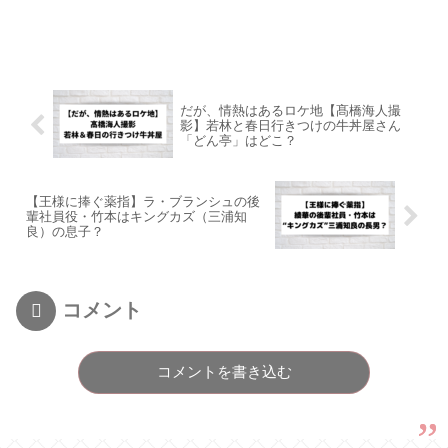
だが、情熱はあるロケ地【髙橋海人撮
影】若林と春日行きつけの牛丼屋さん
「どん亭」はどこ？
【王様に捧ぐ薬指】ラ・ブランシュの後
輩社員役・竹本はキングカズ（三浦知
良）の息子？
コメント
コメントを書き込む