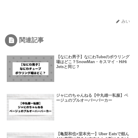
みい
関連記事
【なにわ男子】なにわTubeのボウリング
場はどこ？SnowMan・キスマイ・HiHi
Jetsと同じ？
ジャにのちゃんねる【中丸雄一私服】ベ
ージュのプルオーバーパーカー
【亀梨和也×堂本光一】Uber Eatsで頼ん