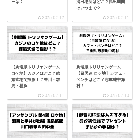
ーは？
掲出場所はどこ？掲出期間
はいつまで？
2025.02.12
2025.02.11
【劇場版トリリオンゲーム
劇場版トリリオンゲーム
ロケ地】カジノはどこ？結
【目黒蓮 ロケ地】カフェ・
婚式場で撮影！？香川・群
ベンチはどこ？志摩地中海
馬・横浜
村？
2025.02.11
2025.02.10