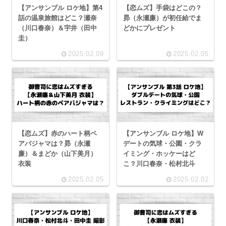
【アンサンブル ロケ地】第4
【恋ムズ】手袋はどこの？
話の温泉旅館はどこ？瀬奈
昴（永瀬廉）が初任給でま
（川口春奈）＆宇井（田中
どかにプレゼント
圭）
2025.02.09
2025.02.05
【恋ムズ】赤のハート柄ペ
【アンサンブル ロケ地】W
アパジャマは？昴（永瀬
デートの気球・公園・クラ
廉）＆まどか（山下美月）
イミング・ホッケーはど
衣装
こ？川口春奈・松村北斗
2025.02.05
2025.02.02