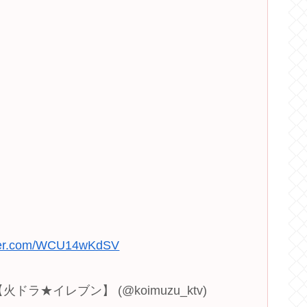
tter.com/WCU14wKdSV
★イレブン】 (@koimuzu_ktv)