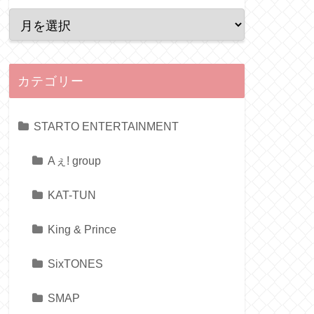
カテゴリー
STARTO ENTERTAINMENT
Aぇ! group
KAT-TUN
King & Prince
SixTONES
SMAP