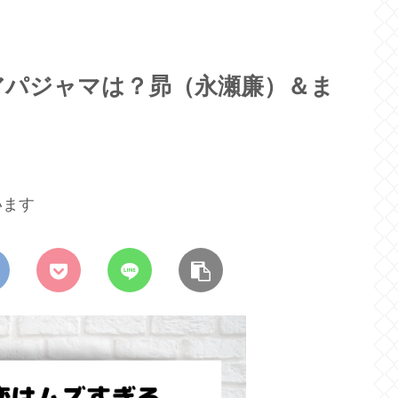
アパジャマは？昴（永瀬廉）＆ま
います