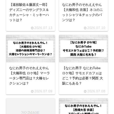
【道枝駿佑＆藤原丈一郎】
なにわ男子のそれええやん
ディズニーのサングラス＆
【大橋和也 衣装】ネコのニ
カチューシャ・ミッキーハ
ットシャツ＆チェックのパ
ットは？
ンツは？
2026.07.13
2026.07.10
なにわ男子のそれええやん
【なにわ男子 なにわTube
【大橋和也 ロケ地】マーラ
ロケ地】サモエドカフェは
ータン専門店は？大橋セレ
どこ？予約は必要？関西 大
クションは？
阪にもある？
2026.07.09
2026.07.08