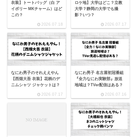
衣装】トートバッグ（白 ア
ロケ地】大学はどこ？立教
イボリー MKチャーム）はど
大学？静岡の大学でも撮
この？
影？いつ？
2026.07.18
2026.07.17
なにわ男子のそれええやん
なにわ男子 名古屋初冠番組
【西畑大吾 衣装】花柄のデ
『全力なにわ実験部』放送
ニムシャツ ジャケットは？
地域は？TVer配信はある？
2026.07.17
2026.07.16