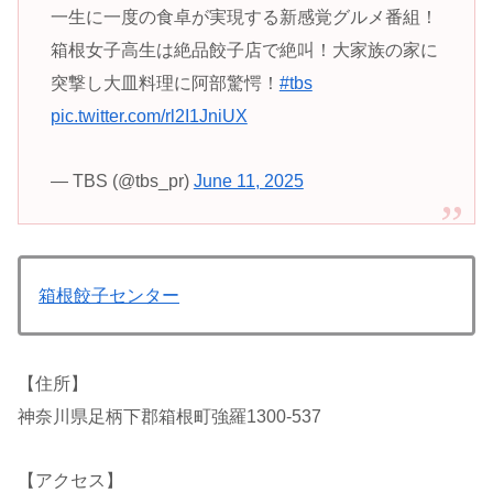
一生に一度の食卓が実現する新感覚グルメ番組！
箱根女子高生は絶品餃子店で絶叫！大家族の家に
突撃し大皿料理に阿部驚愕！
#tbs
pic.twitter.com/rl2I1JniUX
— TBS (@tbs_pr)
June 11, 2025
箱根餃子センター
【住所】
神奈川県足柄下郡箱根町強羅1300-537
【アクセス】