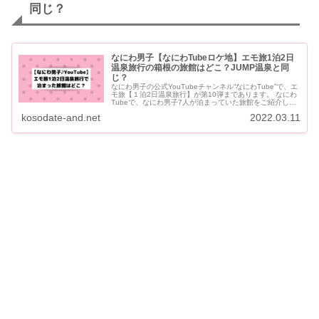
同じ？
なにわ男子【なにわTubeロケ地】エモ旅1泊2日
温泉旅行の箱根の旅館はどこ？JUMP温泉と同
じ？
なにわ男子の公式YouTubeチャンネル“なにわTube”で、エ
モ旅【１泊2日温泉旅行】が第10弾まであります。 なにわ
Tubeで、なにわ男子7人が泊まっていた旅館をご紹介しま
す。 ヒルナンデスでHey!Say!JUMP...
kosodate-and.net
2022.03.11