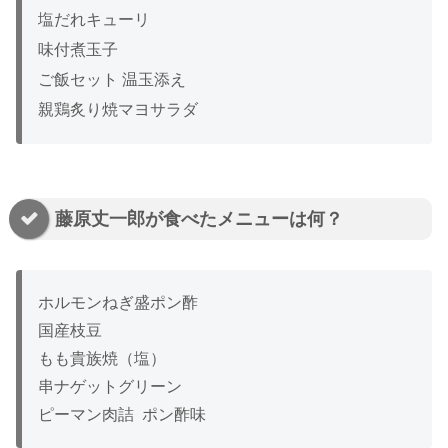
塩だれキューリ
味付煮玉子
ご飯セット 温玉添え
親鶏炙り焼マヨサラダ
藤原丈一郎が食べたメニューは何？
ホルモンねぎ盛ポン酢
国産枝豆
もも貴族焼（塩）
串ナゲットグリーン
ピーマン肉詰 ポン酢味