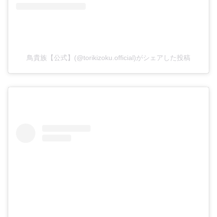
鳥貴族【公式】(@torikizoku.official)がシェアした投稿