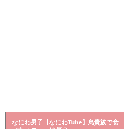
なにわ男子【なにわTube】鳥貴族で食