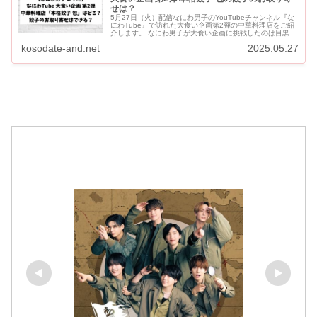
せは？
5月27日（火）配信なにわ男子のYouTubeチャンネル『な
にわTube』で訪れた大食い企画第2弾の中華料理店をご紹
介します。 なにわ男子が大食い企画に挑戦したのは目黒に
ある中華料理店「本格餃子 包（つつむ）」です。 「...
kosodate-and.net
2025.05.27