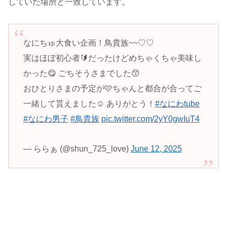
していた場所と一致しています。
なにちゅ大食い企画！鳥貴族~~♡♡
実はほぼ初心者🔰だったけどめちゃくちゃ美味し
かった😋 ごちそうさまでした😙
おひとりさまの予定が🩷ちゃんと都合が合ってご
一緒して貰えました☺️ ありがとう！
#なにわtube
#なにわ男子
#鳥貴族
pic.twitter.com/2yY0gwIuT4
— ららぁ (@shun_725_love)
June 12, 2025