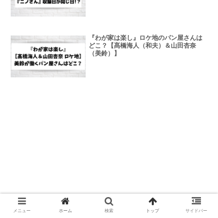
『わが家は楽し』ロケ地のパン屋さんは
どこ？【髙橋海人（和夫）＆山田杏奈
（美鈴）】
メニュー
ホーム
検索
トップ
サイドバー