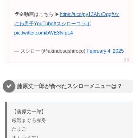
🎥💎動画はこちら ▶
https://t.co/py13ANrDqq
#な
にわ男子YouTube
#スシローコラボ
pic.twitter.com/bWE3lvlpL4
— スシロー (@akindosushiroco)
February 4, 2025
藤原丈一郎が食べたスシローメニューは？
【藤原丈一郎】
厳選まぐろ赤身
たまご
オムライすし