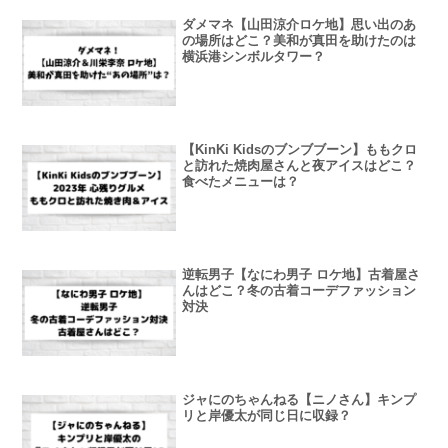
ダメマネ【山田涼介ロケ地】思い出のあ
の場所はどこ？美和が真田を助けたのは
横浜港シンボルタワー？
【KinKi Kidsのブンブブーン】ももクロ
と訪れた焼肉屋さんと夜アイスはどこ？
食べたメニューは？
逆転男子【なにわ男子 ロケ地】古着屋さ
んはどこ？冬の古着コーデファッション
対決
ジャにのちゃんねる【ニノさん】キンプ
リと岸優太が同じ日に収録？