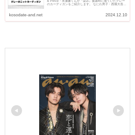
& Prince・永瀬廉くんが『染み』披露時に着ていたグレー
のカーディガンをご紹介します。 なにわ男子・西畑大吾く
んとAぇ! group・正門良規くんと同期...
kosodate-and.net
2024.12.10