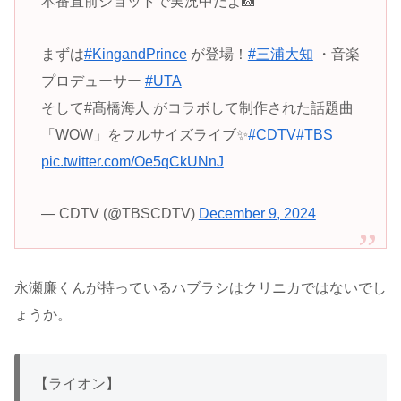
本番直前ショットで実況中だよ📸
まずは
#KingandPrince
が登場！
#三浦大知
・音楽
プロデューサー
#UTA
そして#髙橋海人 がコラボして制作された話題曲
「WOW」をフルサイズライブ✨
#CDTV
#TBS
pic.twitter.com/Oe5qCkUNnJ
— CDTV (@TBSCDTV)
December 9, 2024
永瀬廉くんが持っているハブラシはクリニカではないでし
ょうか。
【ライオン】