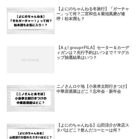
【よにのちゃんねる冬旅行】「ガーチャ
ー」って何？二宮和也＆菊池風磨が連
呼！松本潤も？
【Aぇ! group×FILA】セーター＆カーデ
ィガンは？先行予約はいつまで？マグカ
ップ抽選結果はいつ？
ニノさんロケ地【小泉孝太郎行きつけ】
中華居酒屋はどこ？忘年会・新年会
【よにのちゃんねる】山田涼介が来店ス
タバはどこ？飲んだコーヒーは何？