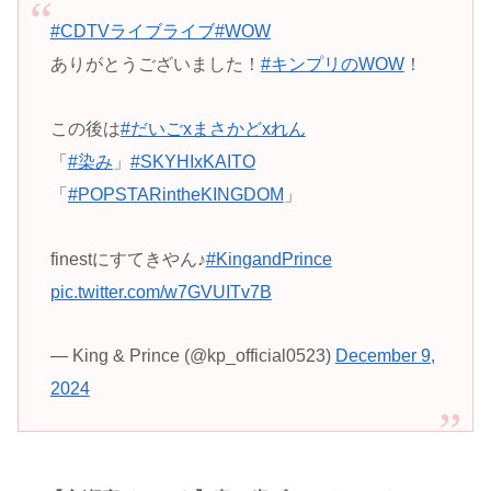
#CDTVライブライブ
#WOW
ありがとうございました！
#キンプリのWOW
！
この後は
#だいごxまさかどxれん
「
#染み
」
#SKYHIxKAITO
「
#POPSTARintheKINGDOM
」
finestにすてきやん♪
#KingandPrince
pic.twitter.com/w7GVUITv7B
— King & Prince (@kp_official0523)
December 9,
2024