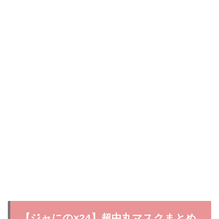
【ジャにの×24】超中丸マスクまとめ