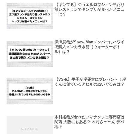
【キンプる】ジョエルロブション当たり
前レストランでキンプリが食べたメニュ
ーは？
深澤辰哉がSnow Manメンバーにハワイ
で購入メンカラ水筒（ウォーターボト
ル）は？
【VS魂】平子が岸優太にプレゼント！岸
くんに似ているアヒルのぬいぐるみは？
木村拓哉が食べたフィナンシェ専門店は
関西 大阪にもある？ 木村さ〜〜ん デパ
地下