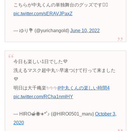
こちらが中丸くんの単独舞台のグッズです💁‍♀️
pic.twitter.com/sERAVJPaxZ
— ゆり💐 (@yurichangold)
June 10, 2022
今日も楽しい1日でした💜
洗えるマスク超中丸✨早速つけて行って来ました
💜
明日は大千穐楽✨✨✨
#中丸くんの楽しい時間4
pic.twitter.com/RCha1nmlHY
— HIRO🍯🐝∗*˚♪ (@HIRO0501_maru)
October 3,
2020