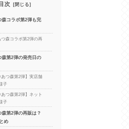
目次
つ森コラボ第2弾も完
あつ森コラボ第2弾の再
つ森第2弾の発売日の
×あつ森第2弾】実店舗
様子
×あつ森第2弾】ネット
様子
つ森第2弾の再販は？
とめ