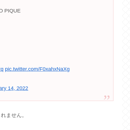
 PIQUE
2q
pic.twitter.com/F0xahxNaXg
ary 14, 2022
しれません。