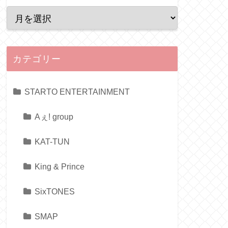
カテゴリー
STARTO ENTERTAINMENT
Aぇ! group
KAT-TUN
King & Prince
SixTONES
SMAP