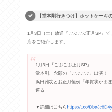
【堂本剛行きつけ】ホットケーキ
1月3日（土）放送『
ご
ぶ
ご
ぶ
正月SP
』で
店をご紹介します。
1月3日『ごぶごぶ正月SP』
堂本剛、念願の『ごぶごぶ』出演！
浜田雅功とお正月恒例「年賀状かま
巡る
▼詳細はこちら
https://t.co/DbaJc8D4