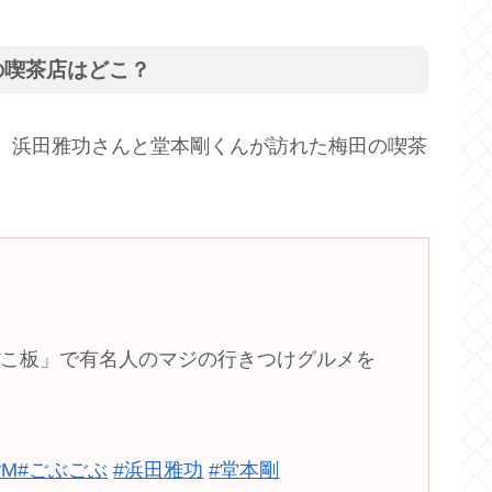
の喫茶店はどこ？
、浜田雅功さんと堂本剛くんが訪れた梅田の喫茶
ぼこ板」で有名人のマジの行きつけグルメを
yM
#ごぶごぶ
#浜田雅功
#堂本剛