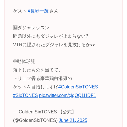
ゲスト
#長嶋一茂
さん
🆕ダジャレッスン
問題以外にもダジャレが止まらない⁉️
VTRに隠されたダジャレを見抜けるか👀
⚾動体球児
落下したものを当てて、
トリュフ香る豪華鶏白湯麺の
ゲットを目指します🥢
#GoldenSixTONES
#SixTONES
pic.twitter.com/cjqOQ1HDF1
— Golden SixTONES 【公式】
(@GoldenSixTONES)
June 21, 2025