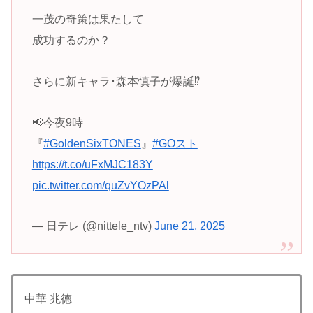
一茂の奇策は果たして
成功するのか？
さらに新キャラ･森本慎子が爆誕⁉️
📢今夜9時
『
#GoldenSixTONES
』
#GOスト
https://t.co/uFxMJC183Y
pic.twitter.com/quZvYOzPAl
— 日テレ (@nittele_ntv)
June 21, 2025
中華 兆徳