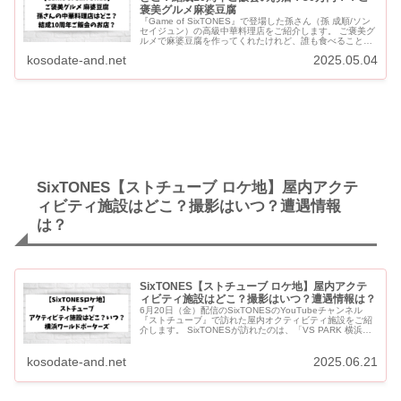
褒美グルメ麻婆豆腐
『Game of SixTONES』で登場した孫さん（孫 成順/ソン
セイジュン）の高級中華料理店をご紹介します。 ご褒美グ
ルメで麻婆豆腐を作ってくれたけれど、誰も食べることが
できずご自身が食べることになった孫さんのお店です。...
kosodate-and.net
2025.05.04
SixTONES【ストチューブ ロケ地】屋内アクテ
ィビティ施設はどこ？撮影はいつ？遭遇情報
は？
SixTONES【ストチューブ ロケ地】屋内アクテ
ィビティ施設はどこ？撮影はいつ？遭遇情報は？
6月20日（金）配信のSixTONESのYouTubeチャンネル
『ストチューブ』で訪れた屋内オクティビティ施設をご紹
介します。 SixTONESが訪れたのは、「VS PARK 横浜ワ
ールドポーターズ店」です。 5月30日に横...
kosodate-and.net
2025.06.21