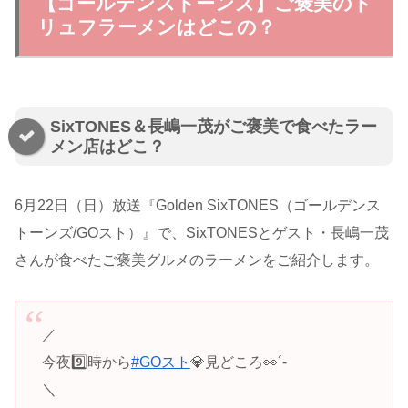
【ゴールデンストーンズ】ご褒美のト
リュフラーメンはどこの？
SixTONES＆長嶋一茂がご褒美で食べたラー
メン店はどこ？
6月22日（日）放送『Golden SixTONES（ゴールデンス
トーンズ/
GOスト
）』で、SixTONESとゲスト・長嶋一茂
さんが食べたご褒美グルメのラーメンをご紹介します。
／
今夜9️⃣時から
#GOスト
💎見どころ👀´-
＼