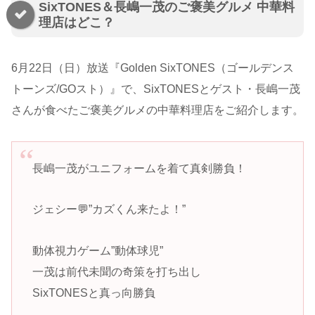
SixTONES＆長嶋一茂のご褒美グルメ 中華料
理店はどこ？
6月22日（日）放送『Golden SixTONES（ゴールデンス
トーンズ/
GOスト
）』で、SixTONESとゲスト・長嶋一茂
さんが食べたご褒美グルメの中華料理店をご紹介します。
長嶋一茂がユニフォームを着て真剣勝負！
ジェシー💬”カズくん来たよ！”
動体視力ゲーム”動体球児”
一茂は前代未聞の奇策を打ち出し
SixTONESと真っ向勝負