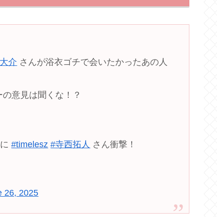
間大介
さんが浴衣ゴチで会いたかったあの人
ーの意見は聞くな！？
クに
#timelesz
#寺西拓人
さん衝撃！
e 26, 2025