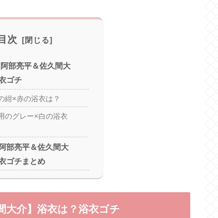
目次
【阿部亮平＆佐久間大
衣ゴチ
の紺×赤の浴衣は？
用のグレー×白の浴衣
阿部亮平＆佐久間大
衣ゴチまとめ
間大介】浴衣は？浴衣ゴチ