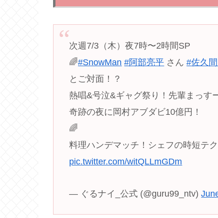
次週7/3（木）夜7時〜2時間SP
🌈
#SnowMan
#阿部亮平
さん
#佐久
とご対面！？
熱唱&号泣&ギャグ祭り！先輩まっす
奇跡の夜に岡村アブダビ10億円！
🌈
料理ハンデマッチ！シェフの時短テ
pic.twitter.com/witQLLmGDm
— ぐるナイ_公式 (@guru99_ntv)
Jun