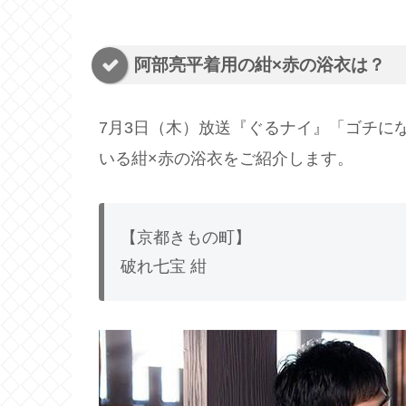
阿部亮平着用の紺×赤の浴衣は？
7月3日（木）放送『ぐるナイ』「ゴチにな
いる紺×赤の浴衣をご紹介します。
【京都きもの町】
破れ七宝 紺