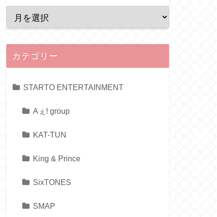
カテゴリー
STARTO ENTERTAINMENT
Aぇ! group
KAT-TUN
King & Prince
SixTONES
SMAP