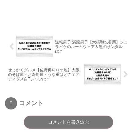
逆転男子 満腹男子【大橋和也着用】ジェ
ラピケのルームウェア＆黒のサンダル
は？
せっかくグルメ【佐野勇斗ロケ地】大阪
のそば屋・お寿司屋・うな重はどこ？ア
ディダス白Tシャツは？
コメント
コメントを書き込む