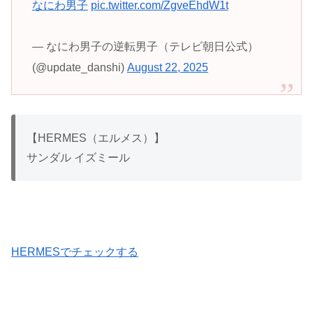
なにわ男子
pic.twitter.com/ZgveEhdW1t
— なにわ男子の逆転男子（テレビ朝日公式）
(@update_danshi)
August 22, 2025
【HERMES（エルメス）】
サンダル イズミール
HERMESでチェックする