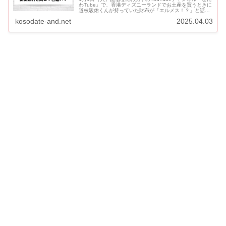
わTube』で、香港ディズニーランドでお土産を買うときに
道枝駿佑くんが持っていた財布が「エルメス！？」と話題
になっています。 道枝駿佑くんが憧れる山田涼介くんが
kosodate-and.net
2025.04.03
『よに...