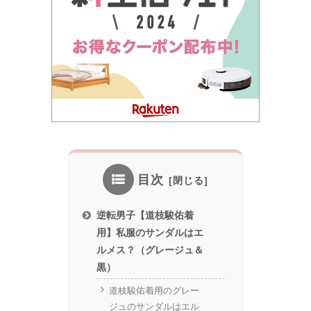
目次
逆転男子【道枝駿佑着
用】私服のサンダルはエ
ルメス？（グレージュ＆
黒）
道枝駿佑着用のグレー
ジュのサンダルはエル