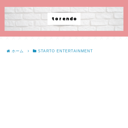
ホーム
STARTO ENTERTAINMENT