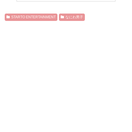
STARTO ENTERTAINMENT
なにわ男子