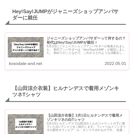
Hey!Say!JUMPがジャニーズショップアンバサ
ダーに就任
ジャニーズショップアンバサダーって何するの？
初代はHey!Say!JUMPが就任！
5月1日にジャニーズショップアンバサダーが発表されまし
た。 初代アンバサダーは「Hey!Say!JUMP」が就任しまし
た。 初めてのことなので、これからどのような活動をして
いくのか注目が集まっています。 【追記】ジ...
kosodate-and.net
2022.05.01
【山田涼介衣装】ヒルナンデスで着用メゾンキ
ツネTシャツ
【山田涼介衣装】3月1日ヒルナンデスで着用メ
ゾンキツネの白Tシャツ
3月1日ヒルナンデスで山田涼介くんがジャケットの下に着
ていた白いTシャツをご紹介します。 Tシャツはメゾンキツ
ネの新作オランピア・ル・タンコラボのものです。 先週の
ヒルナンデスでは、有岡くんもメゾンキツネのオランピ