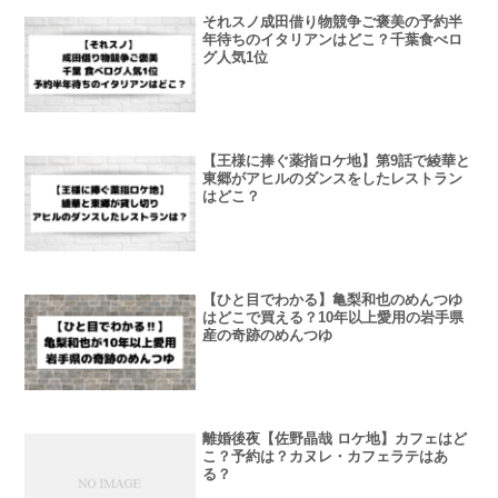
それスノ成田借り物競争ご褒美の予約半
年待ちのイタリアンはどこ？千葉食べロ
グ人気1位
【王様に捧ぐ薬指ロケ地】第9話で綾華と
東郷がアヒルのダンスをしたレストラン
はどこ？
【ひと目でわかる】亀梨和也のめんつゆ
はどこで買える？10年以上愛用の岩手県
産の奇跡のめんつゆ
離婚後夜【佐野晶哉 ロケ地】カフェはど
こ？予約は？カヌレ・カフェラテはあ
る？