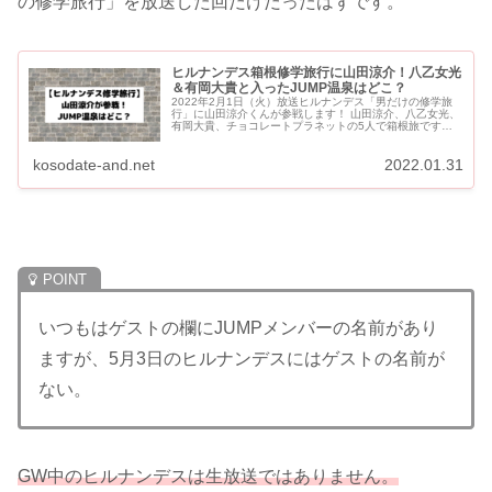
の修学旅行」を放送した回だけだったはずです。
ヒルナンデス箱根修学旅行に山田涼介！八乙女光
＆有岡大貴と入ったJUMP温泉はどこ？
2022年2月1日（火）放送ヒルナンデス「男だけの修学旅
行」に山田涼介くんが参戦します！ 山田涼介、八乙女光、
有岡大貴、チョコレートプラネットの5人で箱根旅です。
山田くんはVTRだけの出演で、スタジオには訪れませんで
し...
kosodate-and.net
2022.01.31
いつもはゲストの欄にJUMPメンバーの名前があり
ますが、5月3日のヒルナンデスにはゲストの名前が
ない。
GW中のヒルナンデスは生放送ではありません。