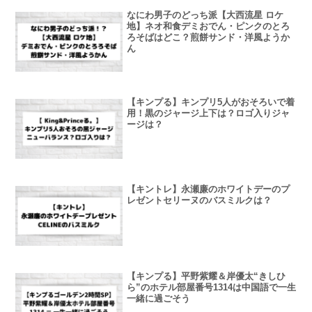
なにわ男子のどっち派【大西流星 ロケ
地】ネオ和食デミおでん・ピンクのとろ
ろそばはどこ？煎餅サンド・洋風ようか
ん
【キンプる】キンプリ5人がおそろいで着
用！黒のジャージ上下は？ロゴ入りジャ
ージは？
【キントレ】永瀬廉のホワイトデーのプ
レゼントセリーヌのバスミルクは？
【キンプる】平野紫耀＆岸優太“きしひ
ら”のホテル部屋番号1314は中国語で一生
一緒に過ごそう