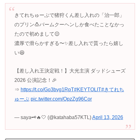
きてれちゅーぶで猪狩くん差し入れの「治一郎」
のプリン🍮バームクーヘンしか食べたことなかっ
たので初めまして😌
濃厚で滑らかすぎる〜✨差し入れで貰ったら嬉し
い😆
【差し入れ王決定戦！】大光主演 ダッドシューズ
2026 公演記念！🎉
⇒
https://t.co/Go3bvg1RpT
#KEYTOLIT
#きてれち
ゅーぶ
pic.twitter.com/OpzZg96Cor
— saya🗝️🔥🤍 (@katahaba57KTL)
April 13, 2026