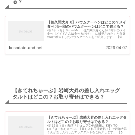
る？
【佐久間大介 X】バウムクーヘンはどこの？メイ
食べ 治一郎のバウムクーヘンはどこで買える？
4月6日（月）Snow Man・佐久間大介くんが「昨日のメイ
食べ（メイドさんは食べるだけ） に触発された」と自身
のXにポストしたバウムクーヘンをご紹介します。 【佐久
間大介 X】バウムムクーヘンはどこの？メイ食べ 治一郎の
バウムクーヘンは...
kosodate-and.net
2026.04.07
【きてれちゅーぶ】岩崎大昇の差し入れエッグ
タルトはどこの？お取り寄せはできる？
【きてれちゅーぶ】岩崎大昇の差し入れエッグタ
ルトはどこの？お取り寄せはできる？
4月12日（日）配信『ジュニアCHANNEL』KEY TO
LIT「きてれちゅーぶ」【差し入れ王決定戦！】で岩崎大昇
くんが差し入れしたエッグタルトをご紹介します。 【きて