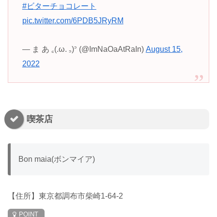
#ビターチョコレート
pic.twitter.com/6PDB5JRyRM
— ま あ ꜀(.ω. ꜆)꜄ (@ImNaOaAtRaIn)
August 15,
2022
喫茶店
Bon maia(ボンマイア)
【住所】東京都調布市柴崎1-64-2