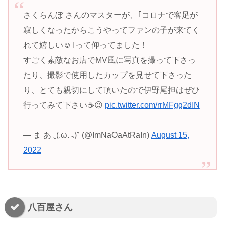
さくらんぼ さんのマスターが、｢コロナで客足が
寂しくなったからこうやってファンの子が来てく
れて嬉しい☺️｣って仰ってました！
すごく素敵なお店でMV風に写真を撮って下さっ
たり、撮影で使用したカップを見せて下さった
り、とても親切にして頂いたので伊野尾担はぜひ
行ってみて下さい☕️😉
pic.twitter.com/rrMFgg2dIN
— ま あ ꜀(.ω. ꜆)꜄ (@ImNaOaAtRaIn)
August 15,
2022
八百屋さん