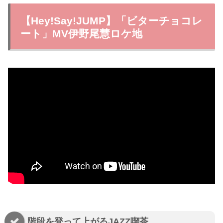
【Hey!Say!JUMP】「ビターチョコレ
ート」MV伊野尾慧ロケ地
階段を登って上がるJAZZ喫茶