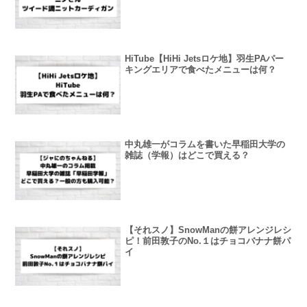
HiTube【HiHi Jetsロケ地】羽生PAパー
キングエリアで食べたメニューは何？
中丸雄一がコラムを書いた早稲田大学の
雑誌（学報）はどこで買える？
【それスノ】SnowManの餅アレンジレシ
ピ！前田敦子のNo.１はチョコバナナ餅パ
イ