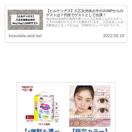
【ヒルナンデス】八乙女光休止中のJUMPからの
ゲストは？代役でゲストとして出演！
Hey!Say!JUMPの有岡大貴くんと八乙女光くんがヒルナン
デスの火曜日レギュラーを務めています。 八乙女光くんが
活動休止になってからは、JUMPのメンバーがゲストで有
岡くんと一緒に出演しています。 【ヒルナンデス】八乙
女...
kosodate-and.net
2022.05.10