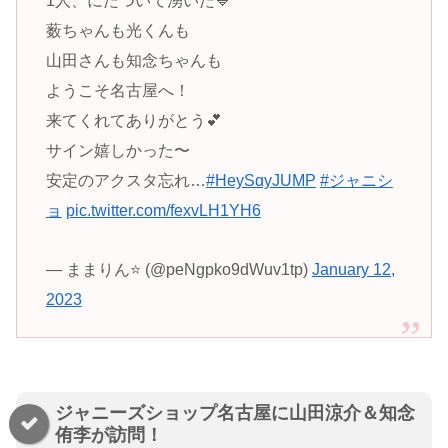
1人、にたついて湧いた💙
薮ちゃんも光くんも
山田さんも知念ちゃんも
ようこそ名古屋へ！
来てくれてありがとう💕
サイン嬉しかった〜
安定のアクスタ忘れ…
#HeySɑyJUMP
#ジャニシ
ョ
pic.twitter.com/fexvLH1YH6
— ままりん⭐️ (@peNgpko9dWuv1tp)
January 12,
2023
ジャニーズショップ名古屋に山田涼介＆知念
侑李が訪問！