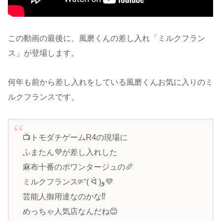
この動画の最後に、風磨くんの差し入れ「ミルクフラン
ス」が登場します。
何年も前から差し入れをしている風磨くんお気に入りのミ
ルクフランスです。
📺トモダチゲームR4の現場に
ふまたん💜が差し入れした
麻布十番のポワンタージュの🥖
ミルクフランスᵍᵋᐪ( ᐛ )و💜
芸能人御用達なのかな⁉️
めっちゃ人気店なんだね😊