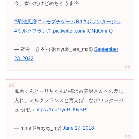
今、食べたけどめちゃうま🐴
#菊池風磨
#トモダチゲームR4
#ポワンタージュ
#ミルクフランス
pic.twitter.com/flCNdOmrrQ
— 🌸みーき☘ ̖́- (@miyuki_ars_mx5)
September
23, 2022
風磨くんとマリちゃんの梅沢富美男さんへの差し
入れ、ミルクフランスと言えば、なポワンタージ
ュっぽい
https://t.co/TyoRD9yBPt
— mina (@myxy_my)
June 17, 2018