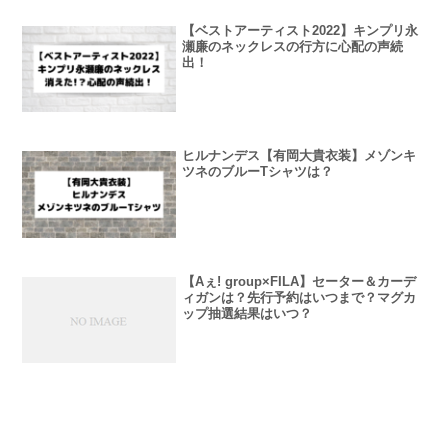
【ベストアーティスト2022】キンプリ永
瀬廉のネックレスの行方に心配の声続
出！
ヒルナンデス【有岡大貴衣装】メゾンキ
ツネのブルーTシャツは？
【Aぇ! group×FILA】セーター＆カーデ
ィガンは？先行予約はいつまで？マグカ
ップ抽選結果はいつ？