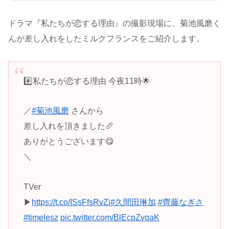
ドラマ『私たちが恋する理由』の撮影現場に、菊池風磨く
んが差し入れをしたミルクフランスをご紹介します。
#️⃣私たちが恋する理由 今夜11時🌟
／
#菊池風磨
さんから
差し入れを頂きました🥖
ありがとうございます😋
＼
TVer
▶︎
https://t.co/ISsFfsRvZi
#久間田琳加
#齊藤なぎさ
#timelesz
pic.twitter.com/BlEcpZvqaK