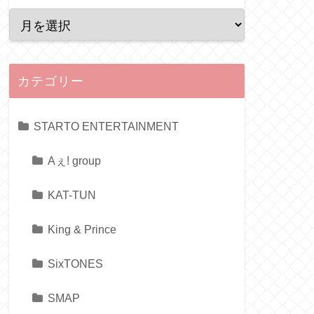
カテゴリー
STARTO ENTERTAINMENT
Aぇ! group
KAT-TUN
King & Prince
SixTONES
SMAP