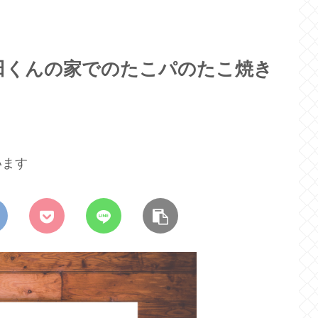
田くんの家でのたこパのたこ焼き
います