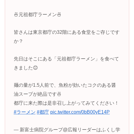
🍜元祖都庁ラーメン🍜
皆さんは東京都庁の32階にある食堂をご存じです
か？
先日はそこにある「元祖都庁ラーメン」を食べて
きました😊
麺の量が1.5人前で、魚粉が効いたコクのある醤
油スープが絶品です🍜
都庁に来た際は是非召し上がってみてください！
#ラーメン
#都庁
pic.twitter.com/0bB00yE14P
— 新富士病院グループ@広報リーダーはふくし学