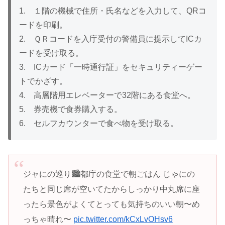
1. １階の機械で住所・氏名などを入力して、QRコ
ードを印刷。
2. ＱＲコードを入庁受付の警備員に提示してICカ
ードを受け取る。
3. ICカード「一時通行証」をセキュリティーゲー
トでかざす。
4. 高層階用エレベーターで32階にある食堂へ。
5. 券売機で食券購入する。
6. セルフカウンターで食べ物を受け取る。
ジャにの巡り🏙️都庁の食堂で朝ごはん じゃにの
たちと同じ席が空いてたからしっかり中丸席に座
ったら景色がよくてとっても気持ちのいい朝〜め
っちゃ晴れ〜
pic.twitter.com/kCxLvOHsv6