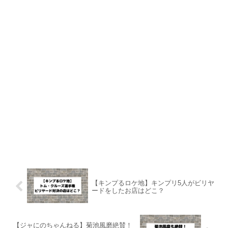
【キンプるロケ地】キンプリ5人がビリヤ
ードをしたお店はどこ？
【ジャにのちゃんねる】菊池風磨絶賛！