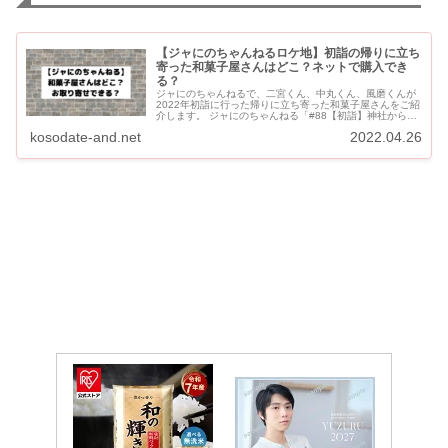
【ジャにのちゃんねるロケ地】初詣の帰りに立ち
寄った和菓子屋さんはどこ？ネットで購入でき
る？
ジャにのちゃんねるで、二宮くん、中丸くん、風磨くんが
2022年初詣に行った帰りに立ち寄った和菓子屋さんをご紹
介します。 ジャにのちゃんねる「#88【初詣】神社から部
屋に帰るまでに色々あったのさ…。」の動画です。 中丸く
kosodate-and.net
2022.04.26
んはただ和...