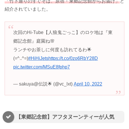
「竹下通りのすぐそば、原宿・東郷記念館からお届け」
と
紹介されていました。
次回のHi-Tube【人狼鬼ごっこ】のロケ地は『東
郷記念館』庭園ね🌸
ランチやお茶しに何度も訪れてるわ🌟
(=^..^=)
#HiHiJets
https://t.co/0zo6RbY28D
pic.twitter.com/MSuE8fphp7
— sakuya@伝説🌟 (@vc_lxt)
April 10, 2022
【東郷記念館】アフタヌーンティーが人気