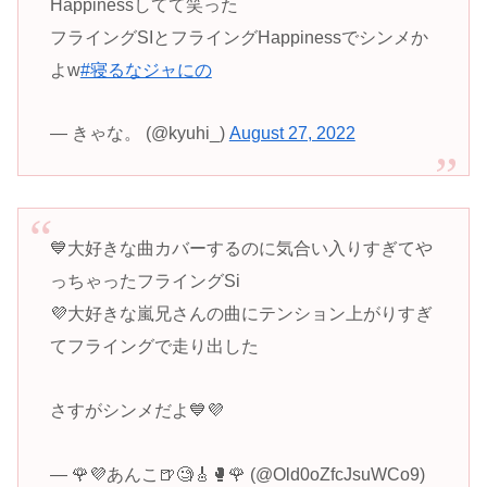
Happinessしてて笑った
フライングSIとフライングHappinessでシンメか
よw
#寝るなジャにの
— きゃな。 (@kyuhi_)
August 27, 2022
💙大好きな曲カバーするのに気合い入りすぎてや
っちゃったフライングSi
💜大好きな嵐兄さんの曲にテンション上がりすぎ
てフライングで走り出した
さすがシンメだよ💙💜
— 🌹💜あんこ🍺🧐🎸🥊🌹 (@Old0oZfcJsuWCo9)