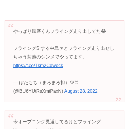
やっぱり風磨くんフライング走り出してた😂
フライングSIする中島ァとフライング走り出せし
ちゃう菊池のシンメでやってます。
https://t.co/Tkm2Cdwock
— ぼたもち（まろまろ担）💜🍑
(@BU6YUtRsXmtPaxN)
August 28, 2022
今オープニング見返してるけどフライング