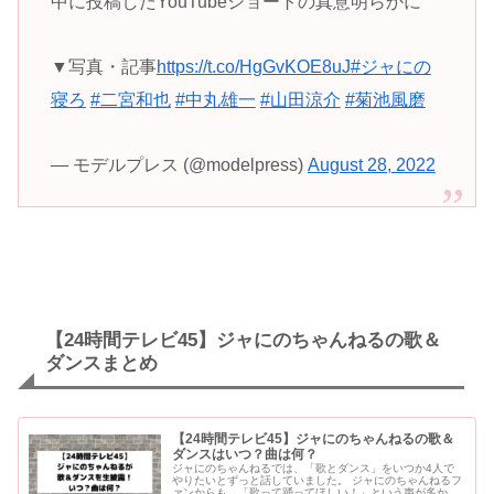
中に投稿したYouTubeショートの真意明らかに
▼写真・記事
https://t.co/HgGvKOE8uJ
#ジャにの
寝ろ
#二宮和也
#中丸雄一
#山田涼介
#菊池風磨
— モデルプレス (@modelpress)
August 28, 2022
【24時間テレビ45】ジャにのちゃんねるの歌＆
ダンスまとめ
【24時間テレビ45】ジャにのちゃんねるの歌＆
ダンスはいつ？曲は何？
ジャにのちゃんねるでは、「歌とダンス」をいつか4人で
やりたいとずっと話していました。 ジャにのちゃんねるフ
ァンからも、「歌って踊ってほしい！」という声が多かっ