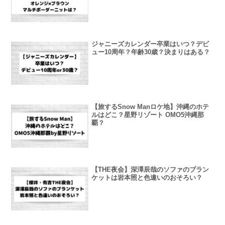
ジャニーズカレンダー卒業はいつ？デビ
ュー10周年？年齢30歳？決まりはある？
【旅するSnow Manロケ地】沖縄のホテ
ルはどこ？星野リゾート OMO5沖縄那
覇？
【THE夜会】深澤辰哉のソファのブラン
ケットは岩本照と色違いのおそろい？