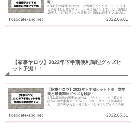
味！
5月31日の家事ヤロウで、小倉優子さんが使っている冷凍
ピザ生地と石窯ピザメーカーをご紹介します。 ピザ生地は
10玉入りで780円という破格で、簡単に自宅でプロの味が
再現できるということで、家事ヤロウで紹介後完売が相次
kosodate-and.net
2022.06.01
いでいます...
【家事ヤロウ】2022年下半期便利調理グッズヒ
ット予測！！
【家事ヤロウ】2022年下半期ヒット予測！堂本
剛と最新調理グッズを検証！
5月31日放送の家事ヤロウは、『今すぐネットで買える…
話題の10大家事アイテムSP』です。 ゲストは堂本剛さ
ん！！ 堂本剛さんと一緒にヒットしそうなアイテムを検
証！！ 【家事ヤロウ】下半期ヒット予測！最新調理グッズ
...
kosodate-and.net
2022.05.31