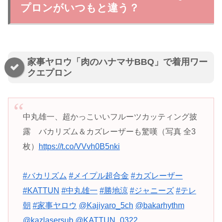
プロンがいつもと違う？
家事ヤロウ「肉のハナマサBBQ」で着用ワー
クエプロン
中丸雄一、超かっこいいフルーツカッティング披
露 バカリズム＆カズレーザーも驚嘆（写真 全3
枚）
https://t.co/VVvh0B5nki
#バカリズム
#メイプル超合金
#カズレーザー
#KATTUN
#中丸雄一
#勝地涼
#ジャニーズ
#テレ
朝
#家事ヤロウ
@Kajiyaro_5ch
@bakarhythm
@kazlasersub
@KATTUN_0322