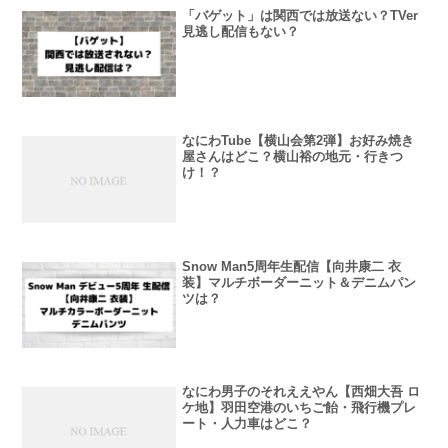
「バゲット」は関西では放送ない？TVer
見逃し配信もない？
なにわTube【横山会第2弾】お好み焼き
屋さんはどこ？横山裕の地元・行きつ
け！？
Snow Man5周年生配信【向井康二 衣
装】マルチボーダーニット＆デニムパン
ツは？
なにわ男子のそれええやん【西畑大吾 ロ
ケ地】羽田空港のいちご飴・飛行機プレ
ート・人力車はどこ？