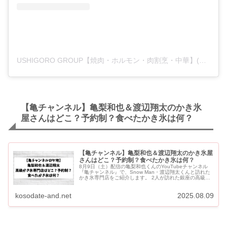
USHIGORO GROUP【焼肉・ホルモン・肉割烹・中華】(@ushigoro_yakiniku)がシェアした投稿
【亀チャンネル】亀梨和也＆渡辺翔太のかき氷
屋さんはどこ？予約制？食べたかき氷は何？
【亀チャンネル】亀梨和也＆渡辺翔太のかき氷屋
さんはどこ？予約制？食べたかき氷は何？
8月9日（土）配信の亀梨和也くんのYouTubeチャンネル
『亀チャンネル』で、Snow Man・渡辺翔太くんと訪れた
かき氷専門店をご紹介します。 2人が訪れた銀座の高級か
き氷店は「銀座風香」です。 予約優先制ですが、予約...
kosodate-and.net
2025.08.09