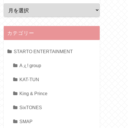
カテゴリー
STARTO ENTERTAINMENT
Aぇ! group
KAT-TUN
King & Prince
SixTONES
SMAP