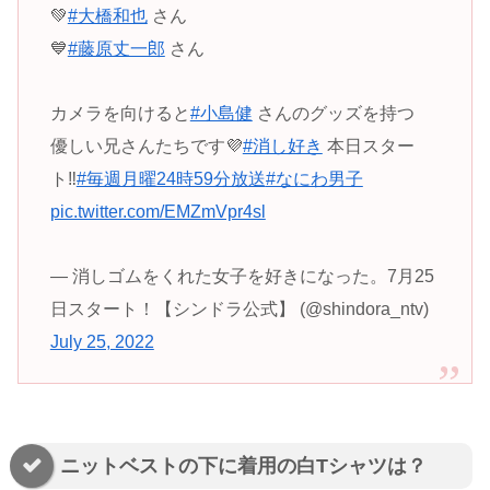
💚
#大橋和也
さん
💙
#藤原丈一郎
さん
カメラを向けると
#小島健
さんのグッズを持つ
優しい兄さんたちです💜
#消し好き
本日スター
ト‼️
#毎週月曜24時59分放送
#なにわ男子
pic.twitter.com/EMZmVpr4sl
— 消しゴムをくれた女子を好きになった。7月25
日スタート！【シンドラ公式】 (@shindora_ntv)
July 25, 2022
ニットベストの下に着用の白Tシャツは？