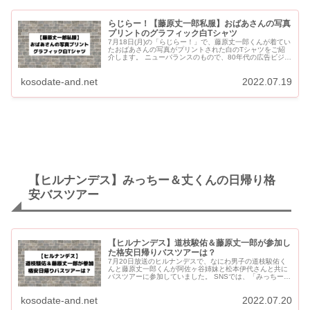
らじらー！【藤原丈一郎私服】おばあさんの写真
プリントのグラフィック白Tシャツ
7月18日(月)の「らじらー！」で、藤原丈一郎くんが着てい
たおばあさんの写真がプリントされた白のTシャツをご紹
介します。 ニューバランスのもので、80年代の広告ビジュ
アル「GRANDMA」をデザインしたTシャツです。 らじ
ら...
kosodate-and.net
2022.07.19
【ヒルナンデス】みっちー＆丈くんの日帰り格
安バスツアー
【ヒルナンデス】道枝駿佑＆藤原丈一郎が参加し
た格安日帰りバスツアーは？
7月20日放送のヒルナンデスで、なにわ男子の道枝駿佑く
んと藤原丈一郎くんが阿佐ヶ谷姉妹と松本伊代さんと共に
バスツアーに参加していました。 SNSでは、「みっちーと
丈くんとバスツアーに行けるなんてうらやましい！」とい
う声であふれ...
kosodate-and.net
2022.07.20