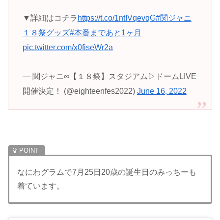
▼詳細はコチラ
https://t.co/1ntIVqevqG
#関ジャニ
１８祭グッズ
#本番まであと1ヶ月
pic.twitter.com/x0fiseWr2a
— 関ジャニ∞【１８祭】スタジアム▷ドームLIVE
開催決定！ (@eighteenfes2022)
June 16, 2022
なにわグラムで7月25日20歳の誕生日のみっちーも
着ています。