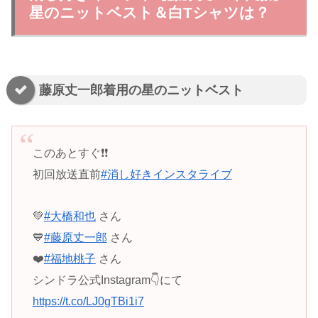
星のニットベスト＆白Tシャツは？
藤原丈一郎着用の星のニットベスト
このあとすぐ❗️❗️
初回放送直前
#消し好きインスタライブ
💚
#大橋和也
さん
💙
#藤原丈一郎
さん
❤️
#福地桃子
さん
シンドラ公式Instagram👇にて
https://t.co/LJ0gTBi1i7