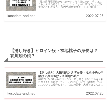
7月25日月曜深夜からスタートした「消し好き（消しゴム
くれた女子を好きになった。）」ですが、関西ではまだ放
送されていません。 関西での放送スタートは7月31日
（日）の深夜スタートになります。 【消し好き】関西での
放送はいつ？...
kosodate-and.net
2022.07.26
【消し好き】ヒロイン役・福地桃子の身長は？
哀川翔の娘？
【消し好き】大橋和也と共演女優・福地桃子の年
齢は？身長差は？哀川翔の娘？
6月25日24:59から放送ドラマ「消し好き（消しゴムをくれ
た女子を好きになった。）」のヒロイン役・福地桃子ちゃ
んについてご紹介します。 なにわ男子・大橋和也くんとの
身長差も話題になっています。 福地桃子ちゃんが哀川翔
さ...
kosodate-and.net
2022.07.25