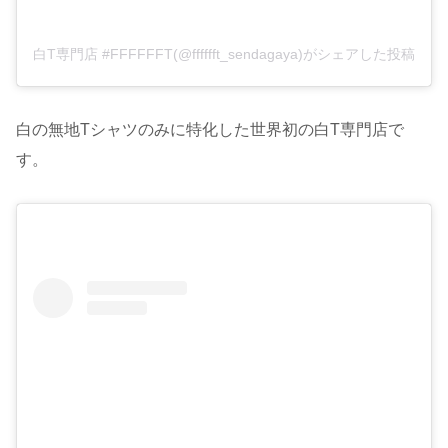
白T専門店 #FFFFFFT(@fffffft_sendagaya)がシェアした投稿
白の無地Tシャツのみに特化した世界初の白T専門店で
す。