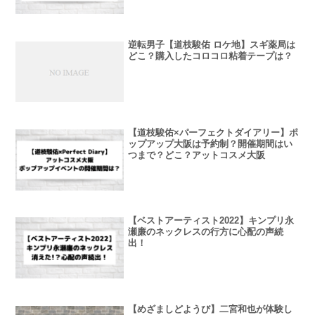
逆転男子【道枝駿佑 ロケ地】スギ薬局は
どこ？購入したコロコロ粘着テープは？
【道枝駿佑×パーフェクトダイアリー】ポ
ップアップ大阪は予約制？開催期間はい
つまで？どこ？アットコスメ大阪
【ベストアーティスト2022】キンプリ永
瀬廉のネックレスの行方に心配の声続
出！
【めざましどようび】二宮和也が体験し