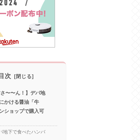
目次
村さ〜〜ん！】デパ地
にかける醤油「牛
ンショップで購入可
パ地下で食べたハンバ