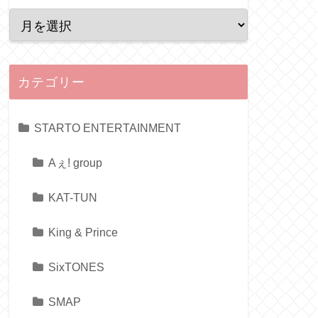
カテゴリー
STARTO ENTERTAINMENT
Aぇ! group
KAT-TUN
King & Prince
SixTONES
SMAP