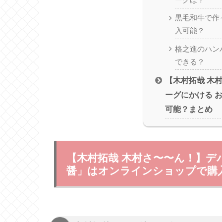
ーグは？
黒毛和牛で作
入可能？
格之進のハン
できる？
【木村拓哉 木
ーグにかける 
可能？まとめ
【木村拓哉 木村さ〜〜ん！】
醤」はオンラインショップで購