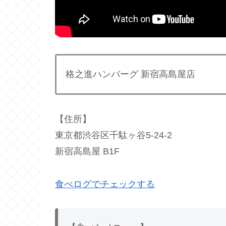
格之進ハンバーグ 新宿高島屋店
【住所】
東京都渋谷区千駄ヶ谷5-24-2
新宿高島屋 B1F
食べログでチェックする