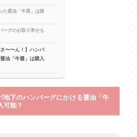
った醤油「牛醤」は購
バーグのお取り寄せも
村さ〜〜ん！】ハンバ
お醤油「牛醤」は購入
デパ地下のハンバーグにかける醤油「牛
入可能？