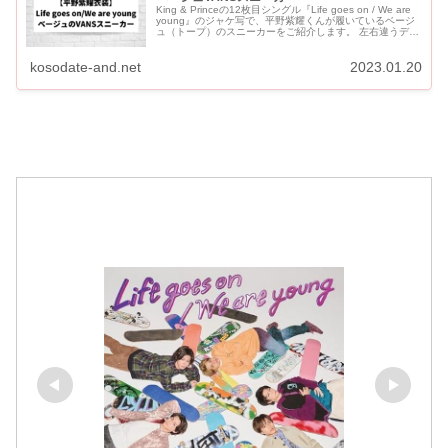
King & Princeの12枚目シングル『Life goes on / We are
young』のジャケ写で、平野紫耀くんが履いているベージ
ュ（トープ）のスニーカーをご紹介します。 左右違うデザ
インの珍しいスニー...
kosodate-and.net
2023.01.20