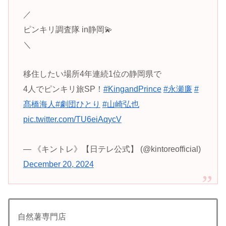
／
ピンキリ調査隊 in静岡💫
＼
移住したい場所4年連続1位の静岡県で
4人でピンキリ旅SP！
#KingandPrince
#永瀬廉
#
髙橋海人
#劇団ひとり
#山崎弘也
pic.twitter.com/TU6eiAqycV
— 《キントレ》【日テレ公式】 (@kintoreofficial)
December 20, 2024
自然薯専門店