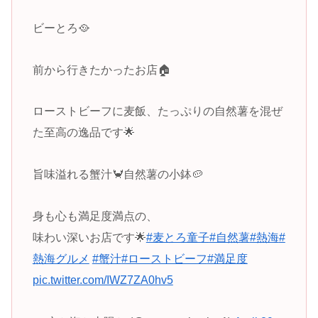
ビーとろ🥘
前から行きたかったお店🏠
ローストビーフに麦飯、たっぷりの自然薯を混ぜ
た至高の逸品です🌟
旨味溢れる蟹汁🦀自然薯の小鉢🥔
身も心も満足度満点の、
味わい深いお店です🌟
#麦とろ童子
#自然薯
#熱海
#
熱海グルメ
#蟹汁
#ローストビーフ
#満足度
pic.twitter.com/IWZ7ZA0hv5