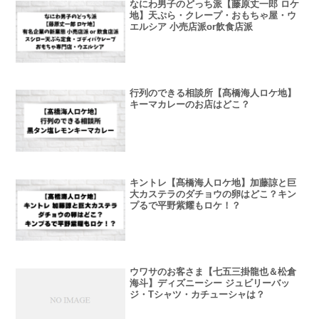
なにわ男子のどっち派【藤原丈一郎 ロケ
地】天ぷら・クレープ・おもちゃ屋・ウ
エルシア 小売店派or飲食店派
行列のできる相談所【髙橋海人ロケ地】
キーマカレーのお店はどこ？
キントレ【髙橋海人ロケ地】加藤諒と巨
大カステラのダチョウの卵はどこ？キン
プるで平野紫耀もロケ！？
ウワサのお客さま【七五三掛龍也＆松倉
海斗】ディズニーシー ジュビリーバッ
ジ・Tシャツ・カチューシャは？