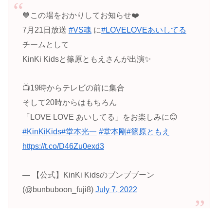
💙この場をおかりしてお知らせ❤️
7月21日放送
#VS魂
に
#LOVELOVEあいしてる
チームとして
KinKi Kidsと篠原ともえさんが出演✨
📺19時からテレビの前に集合
そして20時からはもちろん
「LOVE LOVE あいしてる」をお楽しみに😊
#KinKiKids
#堂本光一
#堂本剛
#篠原ともえ
https://t.co/D46Zu0exd3
— 【公式】KinKi Kidsのブンブブーン
(@bunbuboon_fuji8)
July 7, 2022