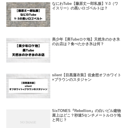
なにわTube【藤原丈一郎私服】Y-3（ワ
イスリー）の黒いロゴベルトは？
美少年【美Tubeロケ地】天然氷のかき氷
のお店は？食べたかき氷は何？
silent【目黒蓮衣装】佐倉想オフホワイト
×ブラウンのスタジャン
SixTONES『Rebellion』の白いビル建物
屋上はどこ？秒速5センチメートルロケ地
と同じ？