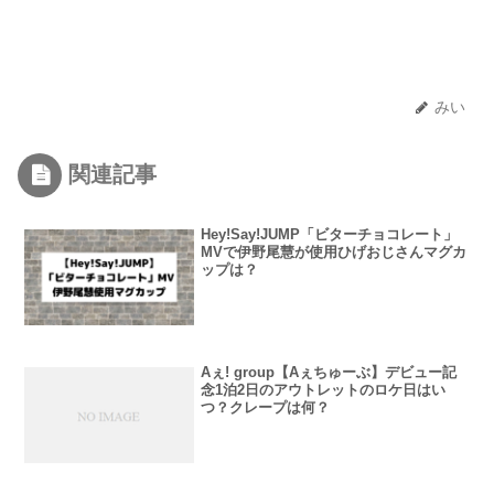
みい
関連記事
Hey!Say!JUMP「ビターチョコレート」
MVで伊野尾慧が使用ひげおじさんマグカ
ップは？
Aぇ! group【Aぇちゅーぶ】デビュー記
念1泊2日のアウトレットのロケ日はい
つ？クレープは何？