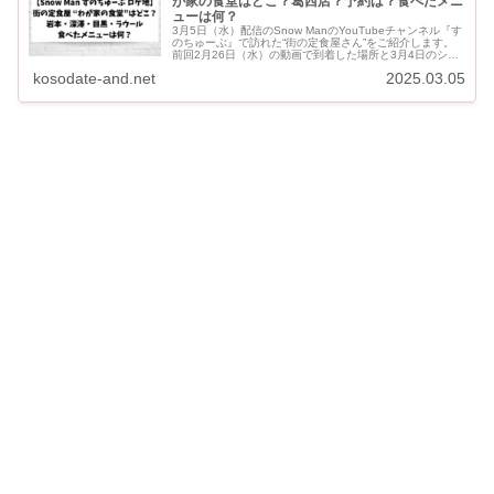
が家の食堂はどこ？葛西店？予約は？食べたメニ
ューは何？
3月5日（水）配信のSnow ManのYouTubeチャンネル『す
のちゅーぶ』で訪れた“街の定食屋さん”をご紹介します。
前回2月26日（水）の動画で到着した場所と3月4日のショ
ートからの予想になります。 『すのちゅーぶ...
kosodate-and.net
2025.03.05