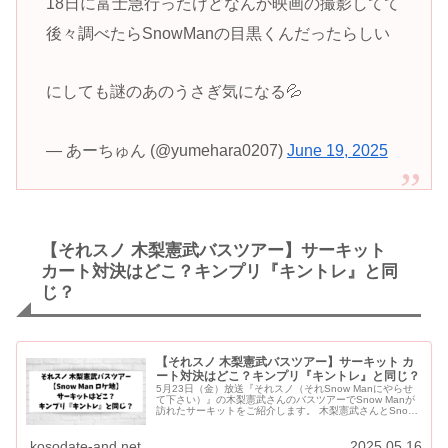
18日に富士急行ったけどなんか映画の撮影してて
後々調べたらSnowManの目黒くんだったらしい
にしても謎のあのうさぎ気になる💦
— あーちゅん (@yumehara0207)
June 19, 2025
【それスノ 木梨憲武バスツアー】サーキット
カート対決はどこ？キンプリ『キントレ』と同
じ？
【それスノ 木梨憲武バスツアー】サーキット カ
ート対決はどこ？キンプリ『キントレ』と同じ？
5月23日（金）放送『それスノ（それSnow Manにやらせ
て下さい）』の木梨憲武さんのバスツアーでSnow Manが
訪れたサーキットをご紹介します。 木梨憲武さんとSnow
Manが訪れたサーキットは、23区唯一のサーキット...
kosodate-and.net
2025.05.16