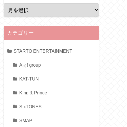
カテゴリー
STARTO ENTERTAINMENT
Aぇ! group
KAT-TUN
King & Prince
SixTONES
SMAP