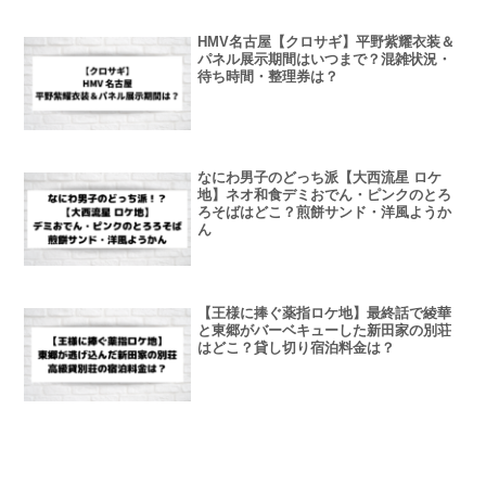
HMV名古屋【クロサギ】平野紫耀衣装＆
パネル展示期間はいつまで？混雑状況・
待ち時間・整理券は？
なにわ男子のどっち派【大西流星 ロケ
地】ネオ和食デミおでん・ピンクのとろ
ろそばはどこ？煎餅サンド・洋風ようか
ん
【王様に捧ぐ薬指ロケ地】最終話で綾華
と東郷がバーベキューした新田家の別荘
はどこ？貸し切り宿泊料金は？