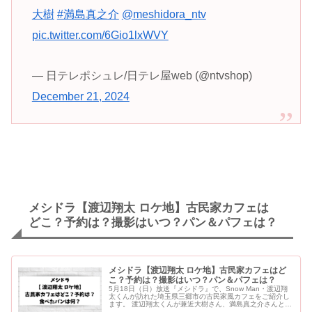
大樹
#満島真之介
@meshidora_ntv
pic.twitter.com/6Gio1lxWVY
— 日テレポシュレ/日テレ屋web (@ntvshop)
December 21, 2024
メシドラ【渡辺翔太 ロケ地】古民家カフェは
どこ？予約は？撮影はいつ？パン＆パフェは？
メシドラ【渡辺翔太 ロケ地】古民家カフェはど
こ？予約は？撮影はいつ？パン＆パフェは？
5月18日（日）放送『メシドラ』で、Snow Man・渡辺翔
太くんが訪れた埼玉県三郷市の古民家風カフェをご紹介し
ます。 渡辺翔太くんが兼近大樹さん、満島真之介さんと訪
れたカフェは「cafe2345」です。 メシドラ【渡辺翔太...