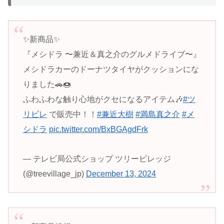
✨新商品✨
『メシドラ 〜兼近＆真之介のグルメドライブ〜』
メシドラカーのドーナツタイヤがクッションにな
りました🚗🍩
ふわふわな触り心地がクセになるアイテム🎶
#ツ
リビレ
で販売中！！
#兼近大樹
#満島真之介
#メ
シドラ
pic.twitter.com/BxBGAgdFrk
— テレビ局公式ショップ ツリービレッジ
(@treevillage_jp)
December 13, 2024