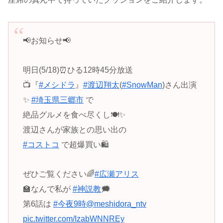
📢お知らせ📢
明日(5/18)⏰ひる12時45分放送
📺『
#メシドラ
』
#渡辺翔太
(
#SnowMan
)さん出演
✨
#埼玉県三郷市
で
絶品グルメを食べ尽くし🍽✨
渡辺さんが家族との思い出の
#コストコ
で超爆買い🛍
ぜひご覧ください🌈
#広瀬アリス
🏫なんで私が
#神説教
🗯️
第6話は
#今夜9時
@meshidora_ntv
pic.twitter.com/IzabWNNREy