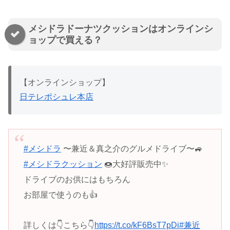
メシドラドーナツクッションはオンラインシ
ョップで買える？
【オンラインショップ】
日テレポシュレ本店
#メシドラ
〜兼近＆真之介のグルメドライブ〜🚙
#メシドラクッション
🍩大好評販売中✨
ドライブのお供にはもちろん
お部屋で使うのも👍
詳しくは👇こちら👇
https://t.co/kF6BsT7pDi
#兼近