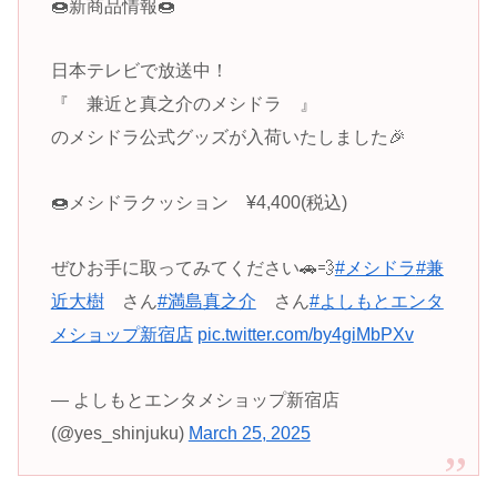
🍩新商品情報🍩
日本テレビで放送中！
『 兼近と真之介のメシドラ 』
のメシドラ公式グッズが入荷いたしました🎉
🍩メシドラクッション ¥4,400(税込)
ぜひお手に取ってみてください🚗💨
#メシドラ
#兼
近大樹
さん
#満島真之介
さん
#よしもとエンタ
メショップ新宿店
pic.twitter.com/by4giMbPXv
— よしもとエンタメショップ新宿店
(@yes_shinjuku)
March 25, 2025