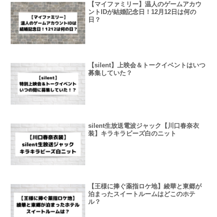
【マイファミリー】温人のゲームアカウ
ントIDが結婚記念日！12月12日は何の
日？
【silent】上映会＆トークイベントはいつ
募集していた？
silent生放送電波ジャック【川口春奈衣
装】キラキラビーズ白のニット
【王様に捧ぐ薬指ロケ地】綾華と東郷が
泊まったスイートルームはどこのホテ
ル？