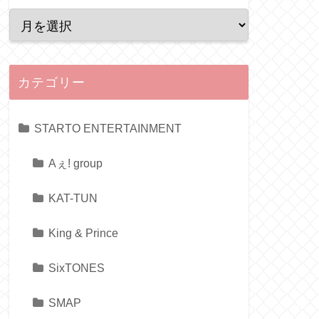
カテゴリー
STARTO ENTERTAINMENT
Aぇ! group
KAT-TUN
King & Prince
SixTONES
SMAP