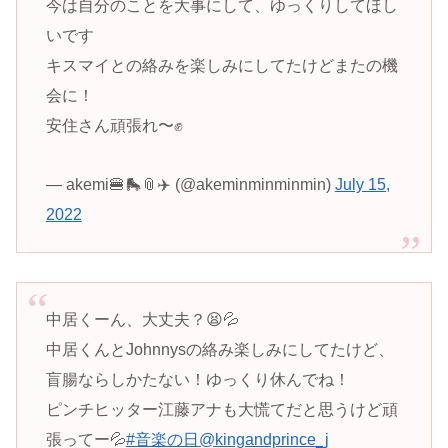
今は自分のことを大事にして、ゆっくりしてほし
いです
キスマイとの絡みを楽しみにしてたけどまたの機
会に！
安住さん頑張れ〜✊
— akemi🍔🛼📎✈️ (@akeminminminmin)
July 15,
2022
中居くーん、大丈夫？😫💦
中居くんとJohnnysの絡み楽しみにしてたけど、
盲腸ならしかたない！ゆっくり休んでね！
ピンチヒッター江藤アナも大慌てだと思うけど頑
張ってー💦
#音楽の日
@kingandprince_j